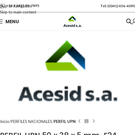
+54 9 3415 99-7895
Skip to navigation
Tel: (0341) 456-4090
Skip to main content
Se vende por Und
MENU
Kgs: 34.00
Inicio
PERFILES NACIONALES
PERFIL UPN