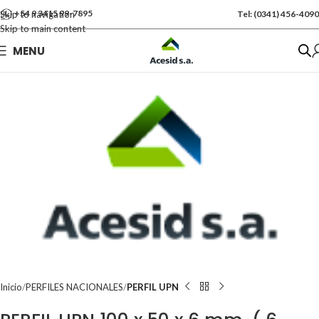
+54 9 3415 99-7895
Skip to navigation
Tel: (0341) 456-4090
Skip to main content
Se vende por Und
MENU
Kgs: 65.00
Inicio
PERFILES NACIONALES
PERFIL UPN