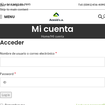
+54 9 3415 99-7895
Skip to navigation
Tel: (0341) 456-4090
Skip to main content
MENU
Mi cuenta
Home
Mi cuenta
Acceder
*
Nombre de usuario o correo electrónico
*
Password
Log in