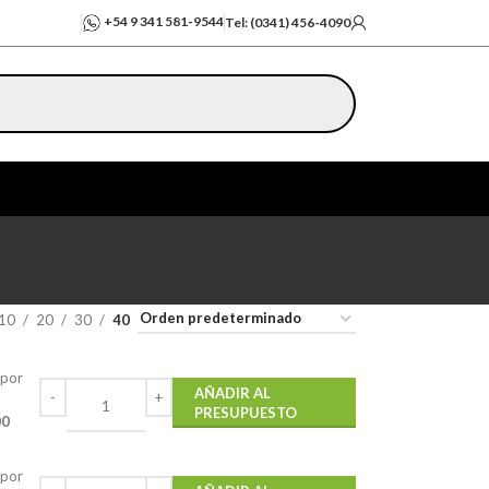
+54 9 341 581-9544
Tel: (0341) 456-4090
10
20
30
40
 por
AÑADIR AL
PRESUPUESTO
00
 por