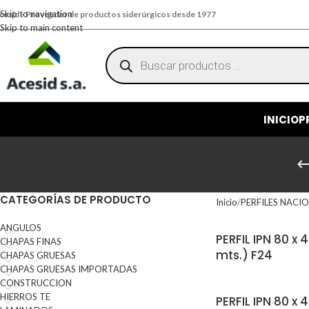
Skip to navigation
cesid - Proveedor de productos siderúrgicos desde 1977
Skip to main content
INICIO
P
CATEGORÍAS DE PRODUCTO
Inicio
PERFILES NACI
ANGULOS
PERFIL IPN 80 x 
CHAPAS FINAS
mts.) F24
CHAPAS GRUESAS
CHAPAS GRUESAS IMPORTADAS
CONSTRUCCION
HIERROS TE
PERFIL IPN 80 x 