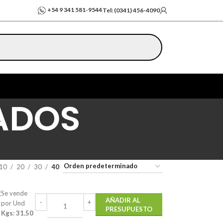
+54 9 341 581-9544
Tel: (0341) 456-4090
ADOS
10
20
30
40
k
Se vende
AÑADIR AL
por Und
PRESUPUESTO
Kgs: 31.50