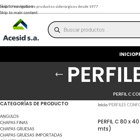
Skip to navigation
cesid - Proveedor de productos siderúrgicos desde 1977
Skip to main content
INICIO
P
PERFI
PERFIL C 
CATEGORÍAS DE PRODUCTO
Inicio
PERFILES CON
ANGULOS
PERFIL C 80 x 40
CHAPAS FINAS
mts)
CHAPAS GRUESAS
CHAPAS GRUESAS IMPORTADAS