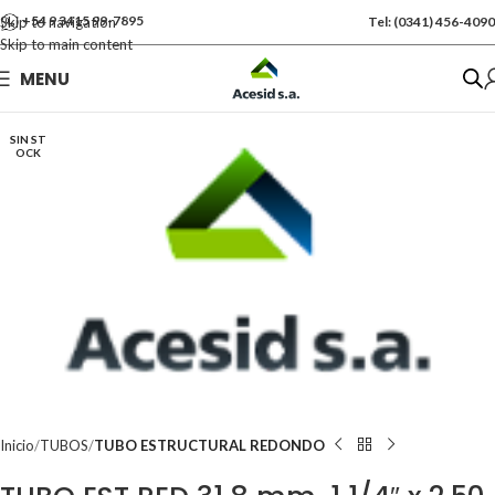
+54 9 3415 99-7895
Skip to navigation
Tel: (0341) 456-4090
Skip to main content
Se vende por Und
MENU
Kgs: 11.00
SIN ST
OCK
Inicio
TUBOS
TUBO ESTRUCTURAL REDONDO