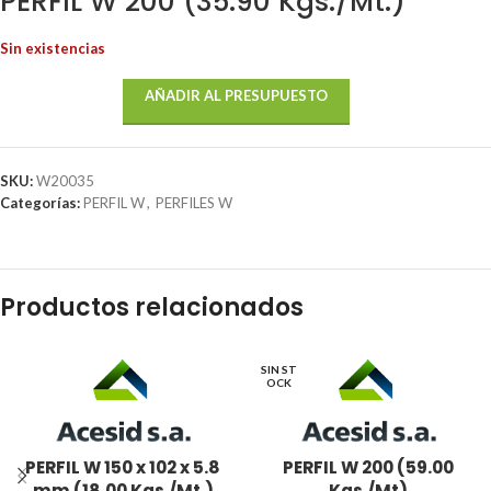
PERFIL W 200 (35.90 Kgs./Mt.)
Sin existencias
AÑADIR AL PRESUPUESTO
SKU:
W20035
Categorías:
PERFIL W
,
PERFILES W
Productos relacionados
SIN ST
OCK
PERFIL W 150 x 102 x 5.8
PERFIL W 200 (59.00
mm (18.00 Kgs./Mt.)
Kgs./Mt)