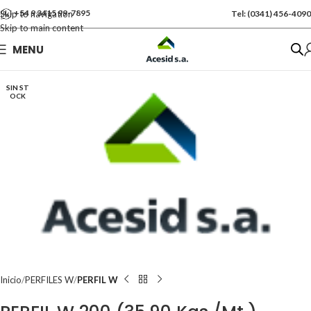
+54 9 3415 99-7895
Skip to navigation
Tel: (0341) 456-4090
Skip to main content
Se vende por Und
MENU
Kgs: 440.00
SIN ST
OCK
Inicio
PERFILES W
PERFIL W