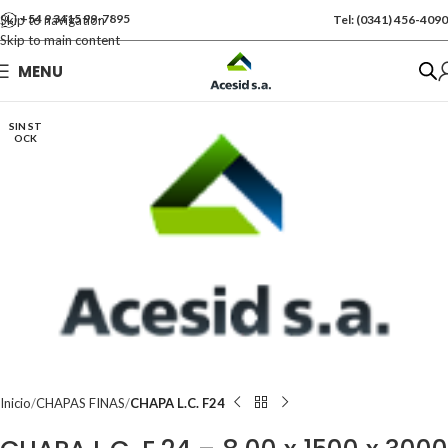
+54 9 3415 99-7895
Skip to navigation
Tel: (0341) 456-4090
Skip to main content
Se vende por Und
MENU
Kgs: 290.00
SIN ST
OCK
Inicio
CHAPAS FINAS
CHAPA L.C. F24