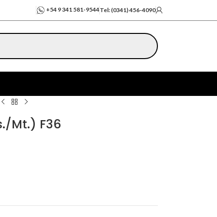
+54 9 341 581-9544
Tel: (0341) 456-4090
s./Mt.) F36