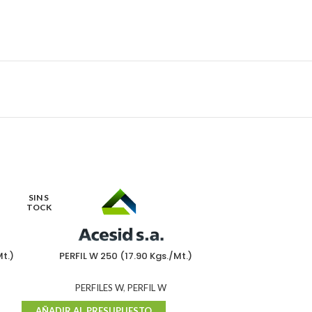
SIN S
TOCK
t.)
PERFIL W 250 (17.90 Kgs./Mt.)
PERFIL W 310 x 1
PERFILES W
,
PERFIL W
PERFI
AÑADIR AL PRESUPUESTO
AÑADIR AL P