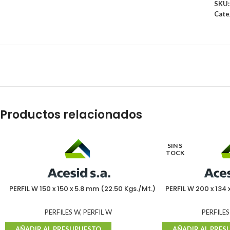
SKU
Cate
Productos relacionados
SIN S
TOCK
PERFIL W 150 x 150 x 5.8 mm (22.50 Kgs./Mt.)
PERFIL W 200 x 134 
PERFILES W
,
PERFIL W
PERFILES
AÑADIR AL PRESUPUESTO
AÑADIR AL PRES