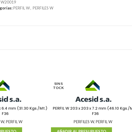
:
W20019
gorías:
PERFIL W
,
PERFILES W
SIN S
TOCK
x 6.4 mm (31.30 Kgs./Mt.)
PERFIL W 203 x 203 x 7.2 mm (46.10 Kgs./M
F36
F36
 W
,
PERFIL W
PERFILES W
,
PERFIL W
UPUESTO
AÑADIR AL PRESUPUESTO