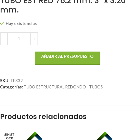
TUBO EST RED 76.2 mm. 3″ x 3.20
mm.
Hay existencias
AÑADIR AL PRESUPUESTO
SKU:
TE332
Categorías:
TUBO ESTRUCTURAL REDONDO
,
TUBOS
Productos relacionados
SIN ST
OCK