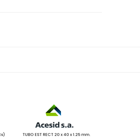
ts)
TUBO EST RECT 20 x 40 x 1.25 mm.
TUBO EST R