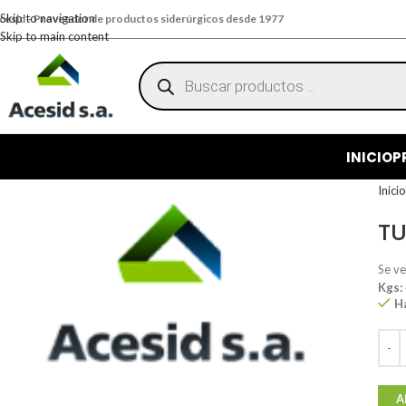
Skip to navigation
cesid - Proveedor de productos siderúrgicos desde 1977
Skip to main content
INICIO
P
Inici
TU
Se v
Kgs:
H
A