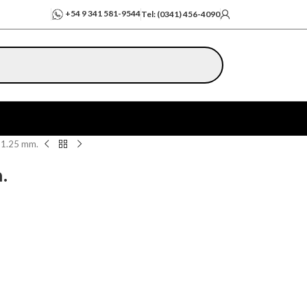
+54 9 341 581-9544
Tel: (0341) 456-4090
 1.25 mm.
.