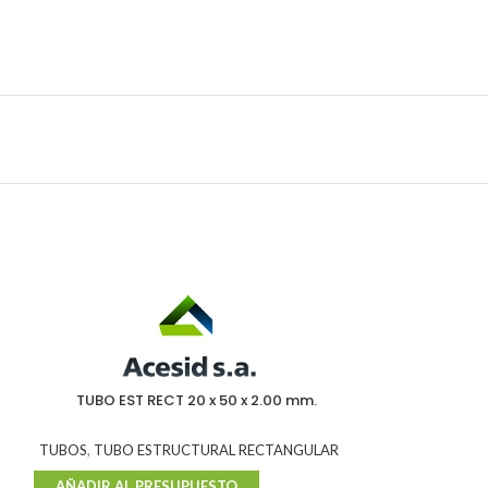
SIN S
TOCK
TUBO EST RECT 20 x 50 x 2.00 mm.
TUBO EST RECT 8
TUBOS
,
TUBO ESTRUCTURAL RECTANGULAR
TUBOS
,
TUBO ES
AÑADIR AL PRESUPUESTO
AÑADIR AL P