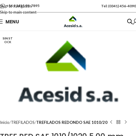
+54 9 3415 99-7895
Skip to navigation
Tel: (0341) 456-4090
Skip to main content
Se vende por Und
MENU
Kgs: 0.60
SIN ST
OCK
Inicio
TREFILADOS
TREFILADOS REDONDO SAE 1010/20