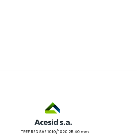
SIN S
TOCK
TREF RED SAE 1010/1020 25.40 mm.
TREF RED S