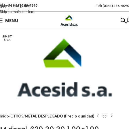
+54 9 3415 99-7895
Skip to navigation
Tel: (0341) 456-4090
Skip to main content
Se vende por Und
MENU
Kgs: 1.00
SIN ST
OCK
Inicio
OTROS
METAL DESPLEGADO (Precio x unidad)