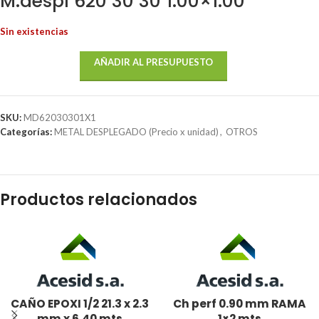
M.despl 620 30 30 1.00×1.00
Sin existencias
AÑADIR AL PRESUPUESTO
SKU:
MD62030301X1
Categorías:
METAL DESPLEGADO (Precio x unidad)
,
OTROS
Productos relacionados
CAÑO EPOXI 1/2 21.3 x 2.3
Ch perf 0.90 mm RAMA
mm x 6.40 mts
1×2 mts