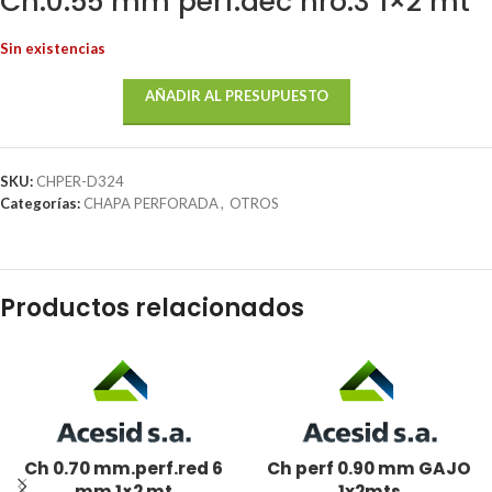
Ch.0.55 mm perf.dec nro.3 1×2 mt
Sin existencias
AÑADIR AL PRESUPUESTO
SKU:
CHPER-D324
Categorías:
CHAPA PERFORADA
,
OTROS
Productos relacionados
Ch 0.70 mm.perf.red 6
Ch perf 0.90 mm GAJO
mm 1×2 mt
1x2mts