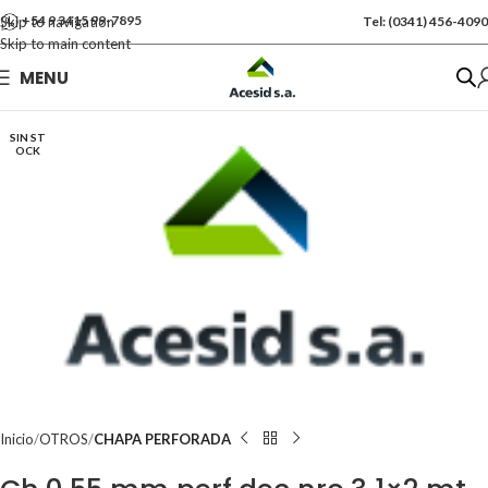
+54 9 3415 99-7895
Skip to navigation
Tel: (0341) 456-4090
Skip to main content
Se vende por Und
MENU
Kgs: 1.00
SIN ST
OCK
Inicio
OTROS
CHAPA PERFORADA