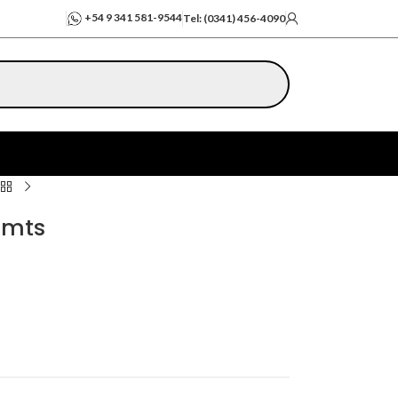
+54 9 341 581-9544
Tel: (0341) 456-4090
 mts