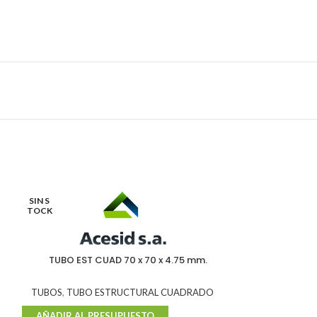
SIN S
TOCK
TUBO EST CUAD 70 x 70 x 4.75 mm.
TUBO EST R
TUBOS
,
TUBO ESTRUCTURAL CUADRADO
TUBOS
,
TUBO ES
AÑADIR AL PRESUPUESTO
AÑADIR AL P