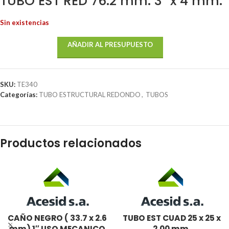
TUBO EST RED 76.2 mm. 3″ x 4 mm.
Sin existencias
AÑADIR AL PRESUPUESTO
SKU:
TE340
Categorías:
TUBO ESTRUCTURAL REDONDO
,
TUBOS
Productos relacionados
CAÑO NEGRO ( 33.7 x 2.6
TUBO EST CUAD 25 x 25 x
mm) 1″ USO MECANICO
2.00 mm.