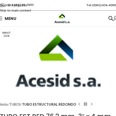
+54 9 3415 99-7895
Skip to navigation
Tel: (0341) 456-4090
Skip to main content
Se vende por Und
MENU
Kgs: 43.50
SIN ST
OCK
Inicio
TUBOS
TUBO ESTRUCTURAL REDONDO