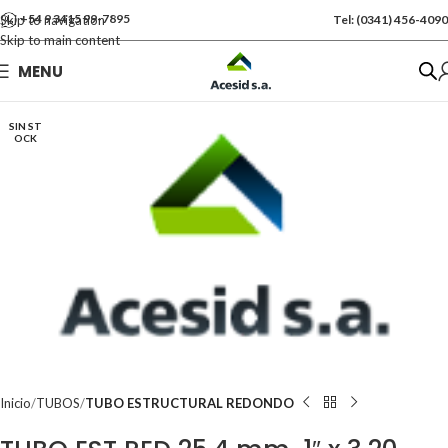
+54 9 3415 99-7895
Skip to navigation
Tel: (0341) 456-4090
Skip to main content
Se vende por Und
MENU
Kgs: 10.50
SIN ST
OCK
Inicio
TUBOS
TUBO ESTRUCTURAL REDONDO