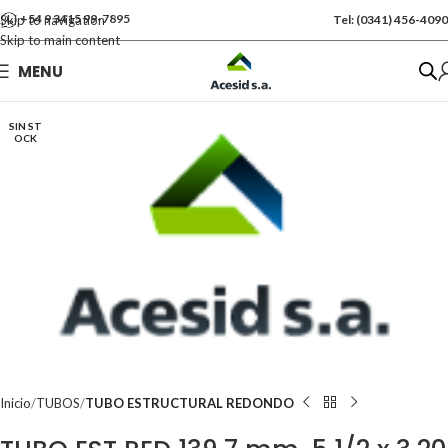
+54 9 3415 99-7895
Skip to navigation
Tel: (0341) 456-4090
Skip to main content
Se vende por Und
MENU
Kgs: 65.00
SIN ST
OCK
Inicio
TUBOS
TUBO ESTRUCTURAL REDONDO