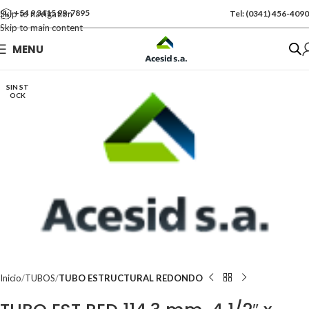
+54 9 3415 99-7895
Skip to navigation
Tel: (0341) 456-4090
Skip to main content
Se vende por Und
MENU
Kgs: 77.00
SIN ST
OCK
Inicio
TUBOS
TUBO ESTRUCTURAL REDONDO