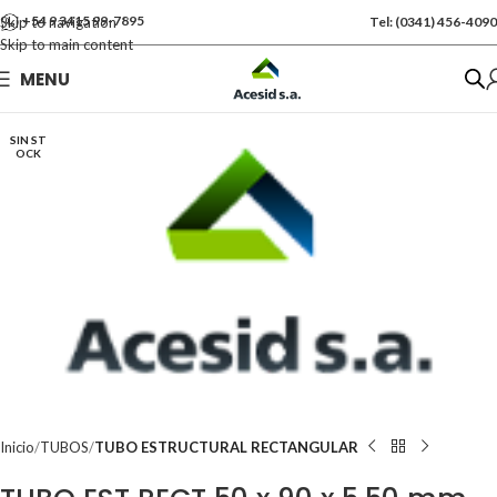
+54 9 3415 99-7895
Skip to navigation
Tel: (0341) 456-4090
Skip to main content
Se vende por Und
MENU
Kgs: 73.00
SIN ST
OCK
Inicio
TUBOS
TUBO ESTRUCTURAL RECTANGULAR