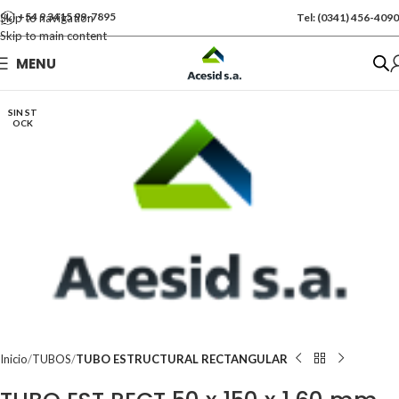
+54 9 3415 99-7895
Skip to navigation
Tel: (0341) 456-4090
Skip to main content
Se vende por Und
MENU
Kgs: 30.00
SIN ST
OCK
Inicio
TUBOS
TUBO ESTRUCTURAL RECTANGULAR