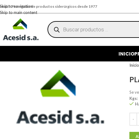
Skip to navigation
cesid - Proveedor de productos siderúrgicos desde 1977
Skip to main content
INICIO
P
Inici
PL
Se v
Kgs:
H
A