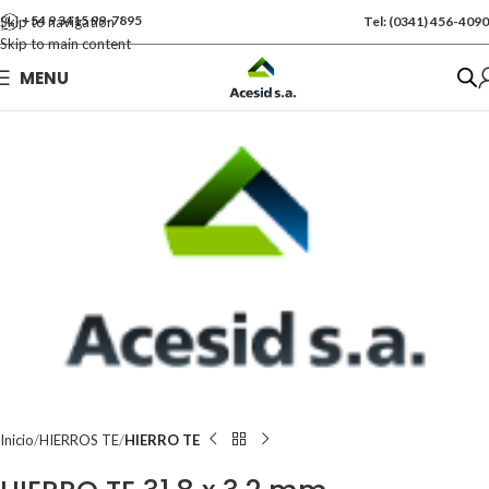
+54 9 3415 99-7895
Skip to navigation
Tel: (0341) 456-4090
Skip to main content
Se vende por Und
MENU
Kgs: 9.50
Inicio
HIERROS TE
HIERRO TE